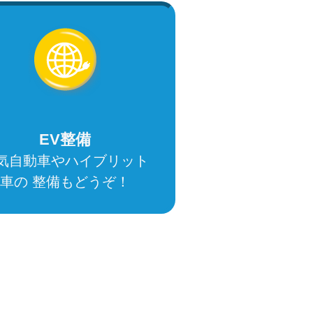
EV整備
気自動車やハイブリット
車の 整備もどうぞ！