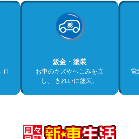
鈑金・塗装
 ロ
お車のキズやへこみを直
電
し、 きれいに塗装。