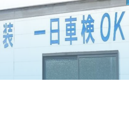
り
METAL